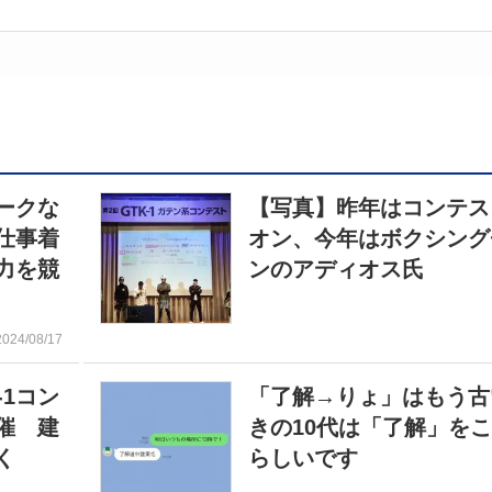
ークな
【写真】昨年はコンテス
仕事着
オン、今年はボクシング
力を競
ンのアディオス氏
2024/08/17
-1コン
「了解→りょ」はもう古
催 建
きの10代は「了解」を
く
らしいです