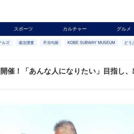
スポーツ
カルチャー
グルメ
テルズ
違法捜査
不当勾留
KOBE SUBWAY MUSEUM
どう
ト開催！「あんな人になりたい」目指し、