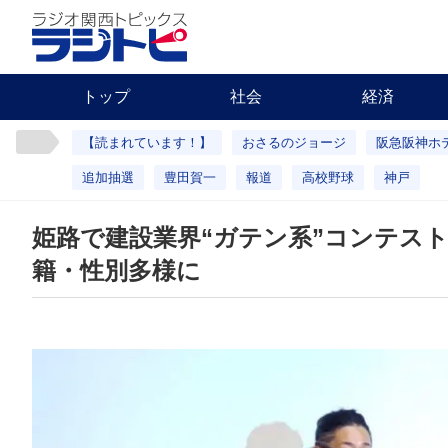
トップ
社会
経済
【読まれています！】
おさるのジョージ
阪急阪神ホ
追加抽選
豊田賀一
報道
高校野球
神戸
姫路で建設業界“ガテン系”コンテス
籍・性別多様に