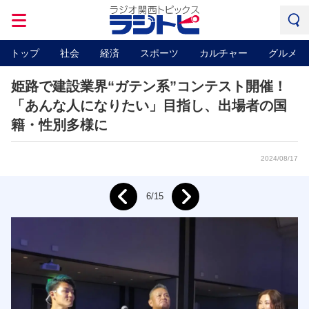
トップ
社会
経済
スポーツ
カルチャー
グルメ
姫路で建設業界“ガテン系”コンテスト開催！
「あんな人になりたい」目指し、出場者の国
籍・性別多様に
2024/08/17
Next
6/15
Prev