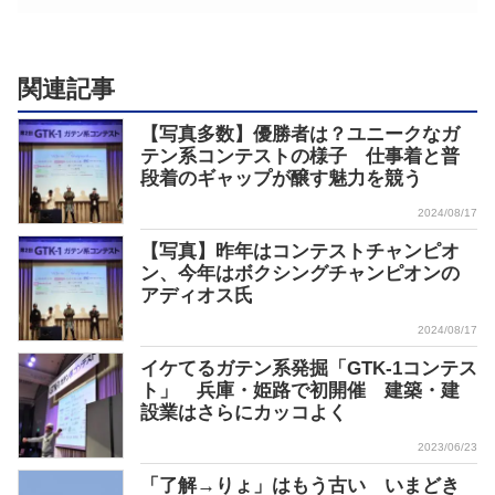
関連記事
【写真多数】優勝者は？ユニークなガ
テン系コンテストの様子 仕事着と普
段着のギャップが醸す魅力を競う
2024/08/17
【写真】昨年はコンテストチャンピオ
ン、今年はボクシングチャンピオンの
アディオス氏
2024/08/17
イケてるガテン系発掘「GTK-1コンテス
ト」 兵庫・姫路で初開催 建築・建
設業はさらにカッコよく
2023/06/23
「了解→りょ」はもう古い いまどき