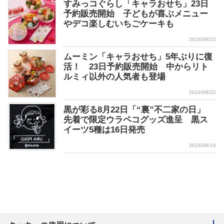
すみっコぐらし「キャラおせち」23日
予約販売開始 子どもが喜ぶメニュー
やデコ楽しむいちごケーキも
2024/08/22
ムーミン「キャラおせち」5年ぶりに復
活！ 23日予約販売開始 中からリト
ルミィ以外の人気者も登場
2024/08/22
黒が彩る8月22日「“裏”不二家の日」
先着で限定ウラペコグッズ進呈 黒ス
イーツ5種は16日発売
2024/08/14