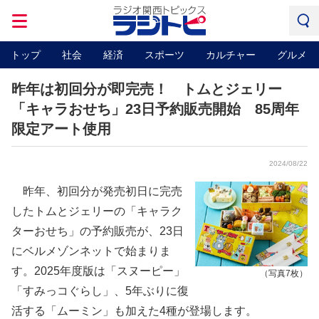
トップ
社会
経済
スポーツ
カルチャー
グルメ
昨年は初回分が即完売！ トムとジェリー
「キャラおせち」23日予約販売開始 85周年
限定アート使用
2024/08/22
昨年、初回分が発売初日に完売
したトムとジェリーの「キャラク
ターおせち」の予約販売が、23日
にベルメゾンネットで始まりま
す。2025年度版は「スヌーピー」
（写真7枚）
「すみっコぐらし」、5年ぶりに復
活する「ムーミン」も加えた4種が登場します。