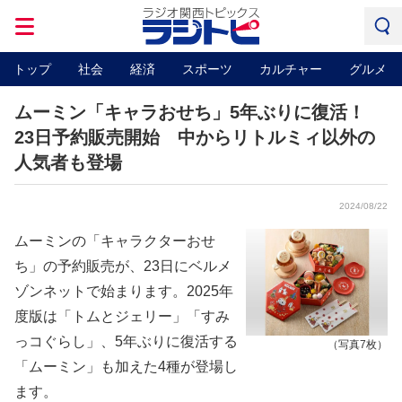
トップ
社会
経済
スポーツ
カルチャー
グルメ
ムーミン「キャラおせち」5年ぶりに復活！
23日予約販売開始 中からリトルミィ以外の
人気者も登場
2024/08/22
ムーミンの「キャラクターおせ
ち」の予約販売が、23日にベルメ
ゾンネットで始まります。2025年
度版は「トムとジェリー」「すみ
っコぐらし」、5年ぶりに復活する
（写真7枚）
「ムーミン」も加えた4種が登場し
ます。