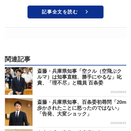
記事全文を読む
関連記事
斎藤・兵庫県知事「空クル（空飛ぶク
ルマ）は知事直轄、勝手にやるな」叱
責、「理不尽」と職員 百条委
2024/09/03
斎藤・兵庫県知事、百条委初尋問「20m
歩かされたことに怒ったのではない」
「告発、大変ショック」
2024/08/31