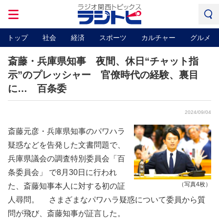
トップ
社会
経済
スポーツ
カルチャー
グルメ
斎藤・兵庫県知事 夜間、休日“チャット指
示”のプレッシャー 官僚時代の経験、裏目
に… 百条委
2024/09/04
斎藤元彦・兵庫県知事のパワハラ
疑惑などを告発した文書問題で、
兵庫県議会の調査特別委員会「百
条委員会」 で8月30日に行われ
（写真4枚）
た、斎藤知事本人に対する初の証
人尋問。 さまざまなパワハラ疑惑について委員から質
問が飛び、斎藤知事が証言した。