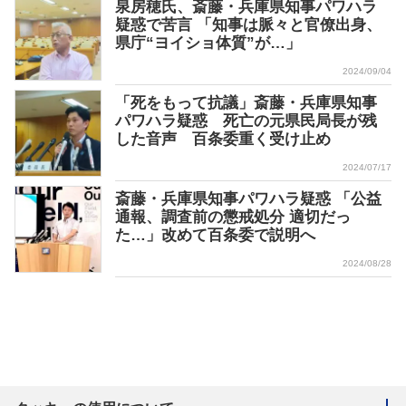
泉房穂氏、斎藤・兵庫県知事パワハラ
疑惑で苦言 「知事は脈々と官僚出身、
県庁“ヨイショ体質”が…」
2024/09/04
「死をもって抗議」斎藤・兵庫県知事
パワハラ疑惑 死亡の元県民局長が残
した音声 百条委重く受け止め
2024/07/17
斎藤・兵庫県知事パワハラ疑惑 「公益
通報、調査前の懲戒処分 適切だっ
た…」改めて百条委で説明へ
2024/08/28