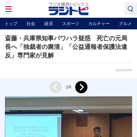
トップ
社会
経済
スポーツ
カルチャー
グルメ
斎藤・兵庫県知事パワハラ疑惑 死亡の元局
長へ「独裁者の粛清」「公益通報者保護法違
反」専門家が見解
2024/09/05
Next
1/6
Prev