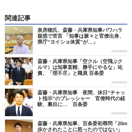
関連記事
泉房穂氏、斎藤・兵庫県知事パワハラ
疑惑で苦言 「知事は脈々と官僚出身、
県庁“ヨイショ体質”が…」
2024/09/04
斎藤・兵庫県知事「空クル（空飛ぶク
ルマ）は知事直轄、勝手にやるな」叱
責、「理不尽」と職員 百条委
2024/09/03
斎藤・兵庫県知事 夜間、休日“チャッ
ト指示”のプレッシャー 官僚時代の経
験、裏目に… 百条委
2024/09/04
斎藤・兵庫県知事、百条委初尋問「20m
歩かされたことに怒ったのではない」