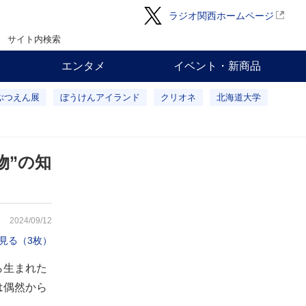
ラジオ関西ホームページ
サイト内検索
エンタメ
イベント・新商品
ぶつえん展
ぼうけんアイランド
クリオネ
北海道大学
物”の知
2024/09/12
見る（3枚）
ら生まれた
は偶然から