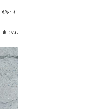
（通称：ギ
川東（かわ