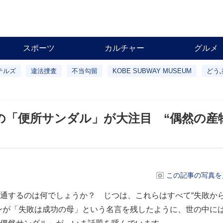
スポーツ
カルチャー
グルメ
テルズ
違法捜査
不当勾留
KOBE SUBWAY MUSEUM
どう
の「便所サンダル」が大注目 “偶然の産
この記事の写真を
通するのは何でしょうか？ じつは、これらはすべて“失敗か
ンが「失敗は成功の母」という名言を残したように、世の中に