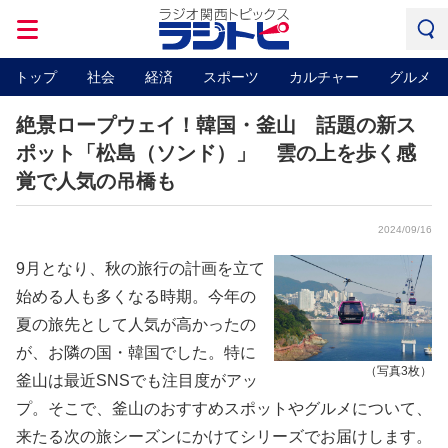
トップ
社会
経済
スポーツ
カルチャー
グルメ
絶景ロープウェイ！韓国・釜山 話題の新ス
ポット「松島（ソンド）」 雲の上を歩く感
覚で人気の吊橋も
2024/09/16
9月となり、秋の旅行の計画を立て
始める人も多くなる時期。今年の
夏の旅先として人気が高かったの
が、お隣の国・韓国でした。特に
（写真3枚）
釜山は最近SNSでも注目度がアッ
プ。そこで、釜山のおすすめスポットやグルメについて、
来たる次の旅シーズンにかけてシリーズでお届けします。