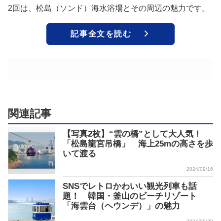
2回は、松島（ソンド）海水浴場とその周辺の魅力です。
記事全文を読む
関連記事
【写真2枚】“雲の橋”として大人気！
「松島龍宮吊橋」 海上25mの高さを歩
いて渡る
2024/09/16
SNSでレトロかわいい観光列車も話
題！ 韓国・釜山のビーチリゾート
「海雲台（ヘウンデ）」の魅力