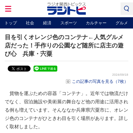
トップ
社会
経済
スポーツ
カルチャー
グルメ
目を引くオレンジ色のコンテナ←人気グルメ
店だった！手作りの公園など随所に店主の遊
び心 兵庫・宍粟
2024/09/18
この記事の写真を見る（7枚）
貨物を運ぶための容器「コンテナ」。近年では物流だけ
でなく、宿泊施設や美術展の舞台など他の用途に活用され
る例も増えています。そんななか兵庫県宍粟市に、オレン
ジ色のコンテナがひときわ目を引く場所があります。詳し
く取材しました。