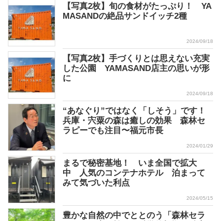
【写真2枚】旬の食材がたっぷり！ YA
MASANDの絶品サンドイッチ2種
2024/09/18
【写真2枚】手づくりとは思えない充実
した公園 YAMASAND店主の思いが形
に
2024/09/18
“あなぐり”ではなく「しそう」です！
兵庫・宍粟の森は癒しの効果 森林セ
ラピーでも注目〜福元市長
2024/01/29
まるで秘密基地！ いま全国で拡大
中 人気のコンテナホテル 泊まって
みて気づいた利点
2024/05/15
豊かな自然の中でととのう「森林セラ