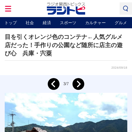
トップ
社会
経済
スポーツ
カルチャー
グルメ
目を引くオレンジ色のコンテナ←人気グルメ
店だった！手作りの公園など随所に店主の遊
び心 兵庫・宍粟
2024/09/18
Next
3/7
Prev