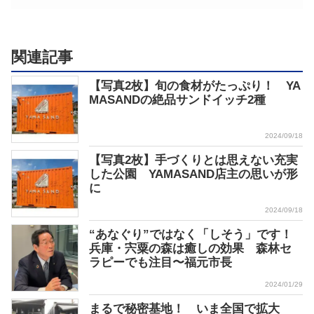
関連記事
【写真2枚】旬の食材がたっぷり！ YA
MASANDの絶品サンドイッチ2種
2024/09/18
【写真2枚】手づくりとは思えない充実
した公園 YAMASAND店主の思いが形
に
2024/09/18
“あなぐり”ではなく「しそう」です！
兵庫・宍粟の森は癒しの効果 森林セ
ラピーでも注目〜福元市長
2024/01/29
まるで秘密基地！ いま全国で拡大