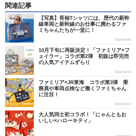
関連記事
【写真】長袖Tシャツには、歴代の新幹
線車両と新幹線のお仕事に携わるファ
ミちゃんたちが一堂に！
2024/10/06
10月下旬に再販決定！「ファミリア×フ
ェイラー」コラボ第2弾 初販は即完売
の人気アイテムずらり
2024/10/03
ファミリア×JR東海 コラボ第3弾 乗
務員や車両点検など働くファミちゃん
に注目！
2023/10/07
大人気同士初コラボ！「にゃんともお
いしい×ハローキティ」