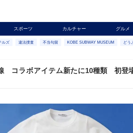
スポーツ
カルチャー
グルメ
テルズ
違法捜査
不当勾留
KOBE SUBWAY MUSEUM
どう
線 コラボアイテム新たに10種類 初登