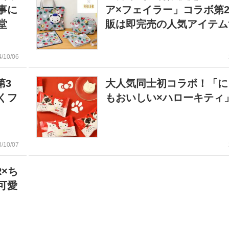
事に
ア×フェイラー」コラボ第
堂
販は即完売の人気アイテム
4/10/06
第3
大人気同士初コラボ！「に
くフ
もおいしい×ハローキティ
3/10/07
R×ち
可愛