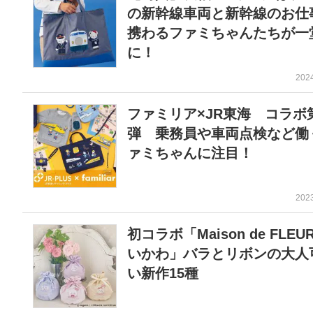
の新幹線車両と新幹線のお仕
携わるファミちゃんたちが一
に！
202
ファミリア×JR東海 コラボ
弾 乗務員や車両点検など働
ァミちゃんに注目！
202
初コラボ「Maison de FLEU
いかわ」バラとリボンの大人
い新作15種