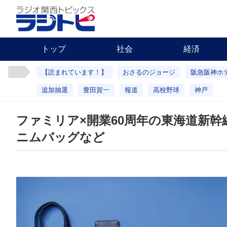
トップ
社会
経済
【読まれています！】
おさるのジョージ
阪急阪神ホ
追加抽選
豊田賀一
報道
高校野球
神戸
ファミリア×開業60周年の東海道新幹
ニムバッグなど