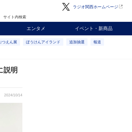
ラジオ関西ホームページ
サイト内検索
エンタメ
イベント・新商品
ぶつえん展
ぼうけんアイランド
追加抽選
報道
に説明
2024/10/14