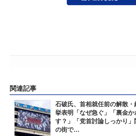
関連記事
石破氏、首相就任前の解散・
挙表明「なぜ急ぐ」「裏金か
す？」「党首討論しっかり」
の街で…