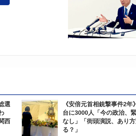
総選
《安倍元首相銃撃事件2年
わ
台に3000人「今の政治、
関西
なし」「街頭演説、あり方
る？」