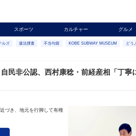
スポーツ
カルチャー
グルメ
テルズ
違法捜査
不当勾留
KOBE SUBWAY MUSEUM
どう
』自民非公認、西村康稔・前経産相「丁寧
近づき、地元を行脚して有権