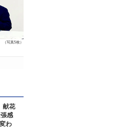
（写真5枚）
》献花
緊張感
変わ