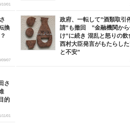
4/10/01
）さ
政府、一転して”酒類取引
転換
請”も撤回 ”金融機関か
た？
け”に続き 混乱と怒りの飲
西村大臣発言がもたらした
と不安”
0/09/07
田さ
維
目的
1/11/01