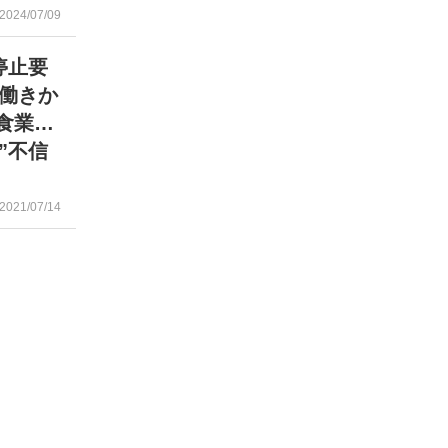
2024/07/09
停止要
ら働きか
食業…
”不信
2021/07/14