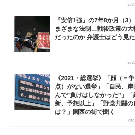
202
『安倍1強』の7年8か月（3
まざまな法制…戦後政策の大
だったのか 弁護士はどう見
202
《2021・総選挙》「顔（＝争
点）がない選挙」「自民、岸
んで”負けはしなかった”」「
新、予想以上」「野党共闘の
は？」関西の街で聞く
202