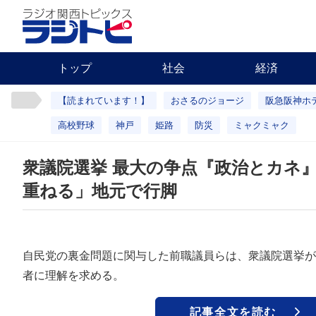
トップ
社会
経済
【読まれています！】
おさるのジョージ
阪急阪神ホ
高校野球
神戸
姫路
防災
ミャクミャク
衆議院選挙 最大の争点『政治とカネ
重ねる」地元で行脚
自民党の裏金問題に関与した前職議員らは、衆議院選挙が
者に理解を求める。
記事全文を読む