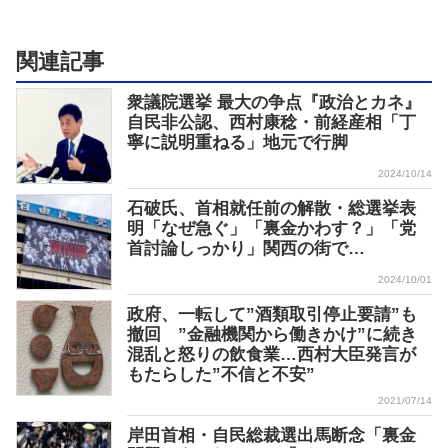
関連記事
衆議院選挙 最大の争点『政治とカネ』
自民非公認、西村康稔・前経産相「丁
寧に説明重ねる」地元で行脚
2024/10/14
石破氏、首相就任前の解散・総選挙表
明「なぜ急ぐ」「裏金かわす？」「党
首討論しっかり」関西の街で…
2024/10/01
政府、一転して”酒類取引停止要請”も
撤回 ”金融機関から働きかけ”に続き
混乱と怒りの飲食業…西村大臣発言が
もたらした”不信と不安”
2021/07/14
岸田首相・自民総裁選出馬断念「裏金