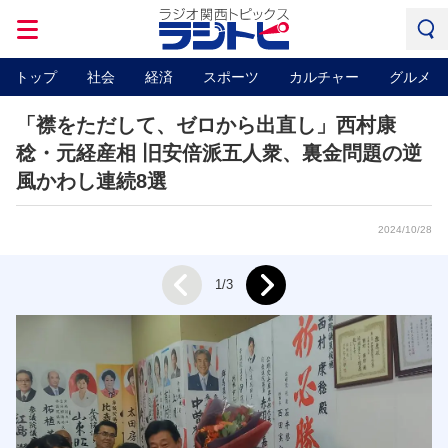
トップ
社会
経済
スポーツ
カルチャー
グルメ
「襟をただして、ゼロから出直し」西村康
稔・元経産相 旧安倍派五人衆、裏金問題の逆
風かわし連続8選
2024/10/28
Next
1/3
Prev