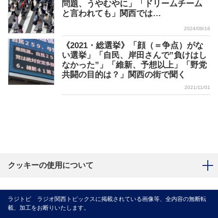
問題、うやむやに」「ドリームチーム
と言われても」関西では…
2024/08/16
《2021・総選挙》「顔（＝争点）がな
い選挙」「自民、岸田さんで”負けはし
なかった”」「維新、予想以上」「野党
共闘の目的は？」関西の街で聞く
2021/11/01
クッキーの使用について
ラジトピ ラジオ関西トピックスに掲載されている画像等、全内容の無断転
載、加工をお断りいたします。