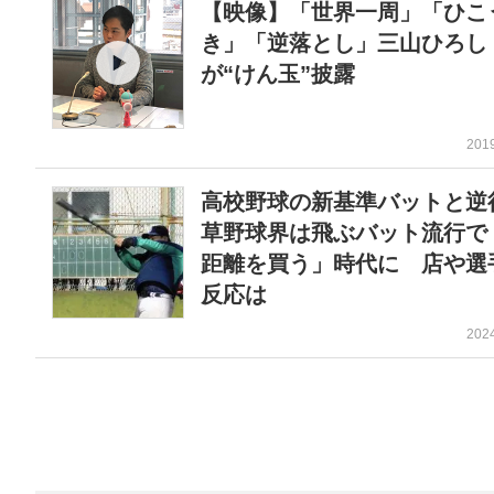
【映像】「世界一周」「ひこ
き」「逆落とし」三山ひろし
が“けん玉”披露
201
高校野球の新基準バットと
草野球界は飛ぶバット流行で
距離を買う」時代に 店や選
反応は
202