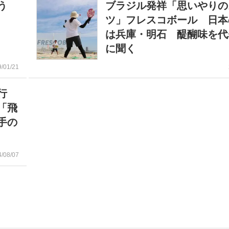
う
ブラジル発祥「思いやりの
ツ」フレスコボール 日本
は兵庫・明石 醍醐味を代
に聞く
9/01/21
逆行
「飛
手の
4/08/07