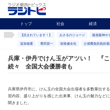
トップ
社会
経済
【読まれています！】
おさるのジョージ
阪急阪神ホ
追加抽選
豊田賀一
財政健全化
公債費負担負担適
兵庫・伊丹でけん玉がアツい！ 『
続々 全国大会優勝者も
兵庫県伊丹市に、けん玉の全国大会出場者を多数輩出する
習内容、盛り上がりを感じた出来事、けん玉の魅力などに
聞きました。