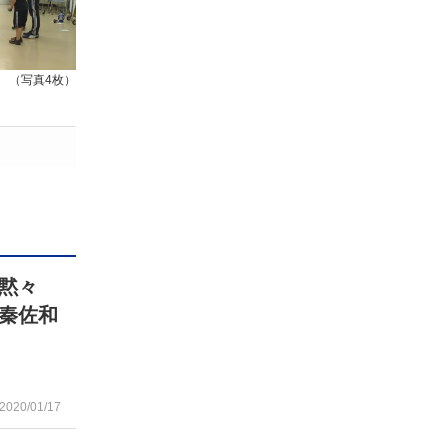
（写真4枚）
黙々
、秦佐和
2020/01/17