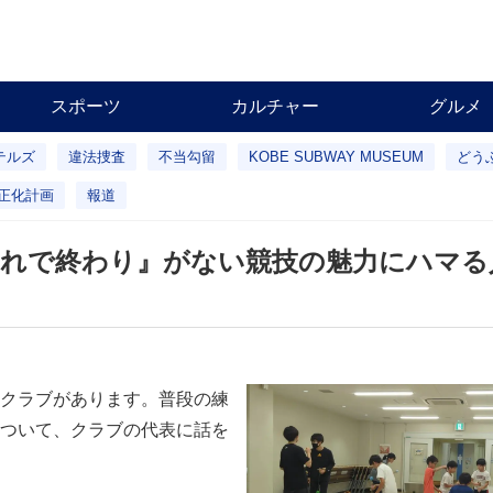
スポーツ
カルチャー
グルメ
テルズ
違法捜査
不当勾留
KOBE SUBWAY MUSEUM
どう
正化計画
報道
これで終わり』がない競技の魅力にハマる
クラブがあります。普段の練
ついて、クラブの代表に話を