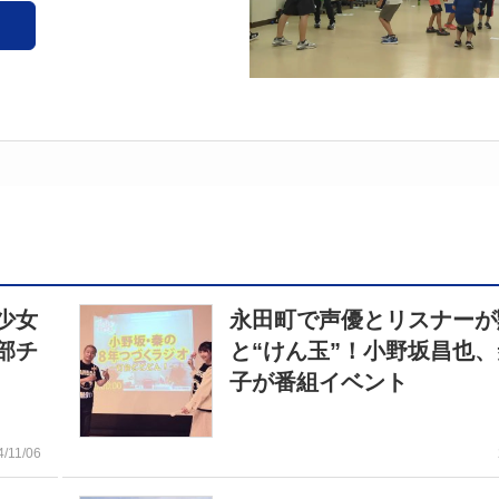
少女
永田町で声優とリスナーが
部チ
と“けん玉”！小野坂昌也
子が番組イベント
4/11/06