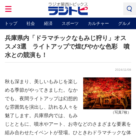
トップ
社会
経済
スポーツ
カルチャー
グルメ
兵庫県内「ドラマチックなもみじ狩り」オス
スメ3選 ライトアップで煌びやかな色彩 噴
水との競演も！
2024/11/08
秋も深まり、美しいもみじを楽し
める季節がやってきました。なか
でも、夜間ライトアップは幻想的
な雰囲気を演出し、訪れる人々を
（写真7枚）
魅了します。兵庫県内では、もみ
じとともに、噴水やアート、お寺などのさまざまな要素を
組み合わせたイベントが登場。ひときわドラマチックな体