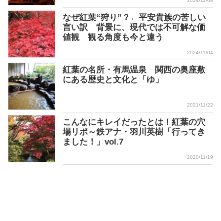
2024/11/08
なぜ紅葉“狩り”？←平安貴族の苦しい
言い訳 背景に、現代では不可解な価
値観 観る角度も今と違う
2024/11/04
紅葉の名所・有馬温泉 関西の奥座敷
にある歴史と文化と「ゆ」
2021/11/22
こんなにキレイだったとは！紅葉の穴
場リポ～鉄アナ・羽川英樹「行ってき
ました！」vol.7
2020/11/19