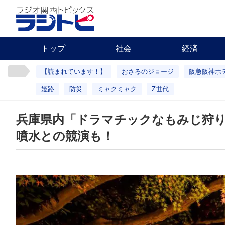
トップ
社会
経済
【読まれています！】
おさるのジョージ
阪急阪神ホ
姫路
防災
ミャクミャク
Z世代
兵庫県内「ドラマチックなもみじ狩
噴水との競演も！