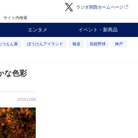
ラジオ関西ホームページ
サイト内検索
エンタメ
イベント・新商品
ぶつえん展
ぼうけんアイランド
報道
高校野球
神戸
やかな色彩
2024/11/08