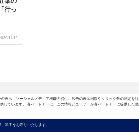
紅葉の
「行っ
2020/11/19
広告の表示、ソーシャルメディア機能の提供、広告の表示回数やクリック数の測定を
供しています。 各パートナーは、この情報とユーザーが各パートナーに提供した
載、加工をお断りいたします。