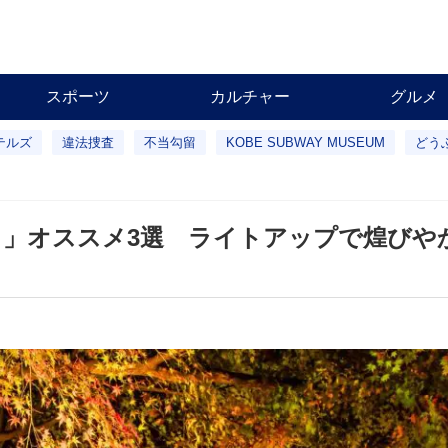
スポーツ
カルチャー
グルメ
テルズ
違法捜査
不当勾留
KOBE SUBWAY MUSEUM
どう
り」オススメ3選 ライトアップで煌び