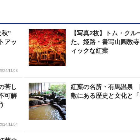
な秋”
【写真2枚】トム・クル
トアッ
た、姫路・書写山圓教寺
ィックな紅葉
2024/11/08
の苦し
紅葉の名所・有馬温泉 
不可解
敷にある歴史と文化と「
う
2024/11/04