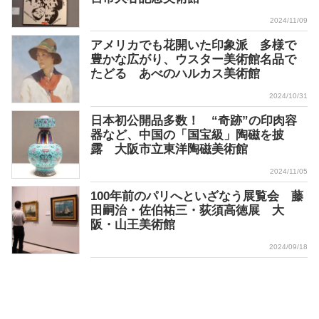
2024/11/09
アメリカでも花開いた印象派 多様で
豊かな広がり、ウスター美術館名品で
たどる あべのハルカス美術館
2024/10/31
日本初公開品多数！ “奇跡”の印肉容
器など、中国の「国宝級」陶磁を披
露 大阪市立東洋陶磁美術館
2024/11/05
100年前のパリへといざなう展覧会 藤
田嗣治・佐伯祐三・荻須高徳展 大
阪・山王美術館
2024/09/18