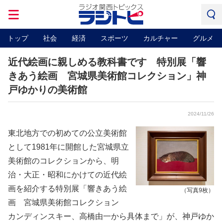
トップ
社会
経済
スポーツ
カルチャー
グルメ
近代絵画に親しめる教科書です 特別展「響
きあう絵画 宮城県美術館コレクション」神
戸ゆかりの美術館
2024/11/26
東北地方での初めての公立美術館
として1981年に開館した宮城県立
美術館のコレクションから、明
治・大正・昭和にかけての近代絵
画を紹介する特別展「響きあう絵
（写真9枚）
画 宮城県美術館コレクション
カンディンスキー、高橋由一から具体まで」が、神戸ゆか