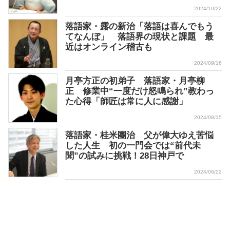
2024/10/22
落語家・露の新治「落語は喜んでもう
てなんぼ」 落語界の現状と課題 最
近はオンライン稽古も
2024/09/16
月亭方正の初弟子 落語家・月亭柳
正 修業中“一度だけ怒鳴られ”教わっ
た心得「師匠は常に人に感謝」
2024/08/15
落語家・桂米團治 父が偉大ゆえ苦悩
した人生 初の一門会では“前代未
聞”の試みに挑戦！28日神戸で
2024/06/22