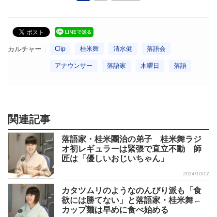
カルチャー
Clip
桂米舞
清水健
落語会
アナウンサー
落語家
木曜日
落語
関連記事
落語家・桂米團治の弟子 桂米舞ラジ
オ初レギュラーは緊張で直立不動 師
匠は「優しいおじいちゃん」
2024/10/17
カタツムリのようなのんびり派も「食
欲には勝てない」と落語家・桂米舞←
カップ麺は早めに食べ始める