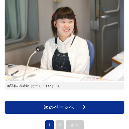
落語家の桂米舞（かつら・まいまい）
次のページへ
1
2
次へ