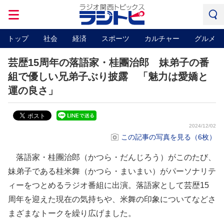
トップ
社会
経済
スポーツ
カルチャー
グルメ
芸歴15周年の落語家・桂團治郎 妹弟子の番
組で優しい兄弟子ぶり披露 「魅力は愛嬌と
運の良さ」
2024/12/02
この記事の写真を見る（6枚）
落語家・桂團治郎（かつら・だんじろう）がこのたび、
妹弟子である桂米舞（かつら・まいまい）がパーソナリテ
ィーをつとめるラジオ番組に出演。落語家として芸歴15
周年を迎えた現在の気持ちや、米舞の印象についてなどさ
まざまなトークを繰り広げました。