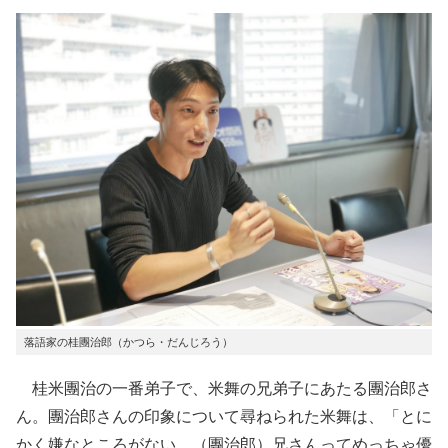
落語家の桂團治郎（かつら・だんじろう）
桂米團治の一番弟子で、米舞の兄弟子にあたる團治郎さ
ん。團治郎さんの印象について尋ねられた米舞は、「とに
かく嫌なところがない。（團治郎）兄さんってめっちゃ優