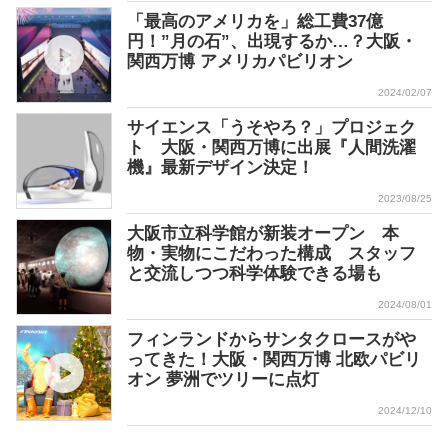
「最高のアメリカを」総工費37億
円！”月の石”、出現するか…？大阪・
関西万博 アメリカパビリオン
2024/02/07
サイエンス「うそやろ？」プロジェク
ト 大阪・関西万博に出展『人間洗濯
機』最新デザイン決定！
2023/08/25
大阪市立科学館が新装オープン 本
物・実物にこだわった構成 スタッフ
と交流しつつ科学体験できる場も
2024/08/01
フィンランドからサンタクロースがや
ってきた！大阪・関西万博 北欧パビリ
オン 夢洲でツリーに点灯
2024/12/10