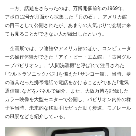
一方、話題をさらったのは、万博開催前年の1969年、
アポロ12号が月面から採集した「月の石」。アメリカ館
の目玉として公開されたが、あまりの人気ぶりで会場に来
ても見ることができない人が続出したという。
企画展では、ソ連館やアメリカ館のほか、コンピュータ
ーの操作体験ができた「アイ・ビー・エム館」「古河グル
ープパビリオン」、“人間洗濯機”と呼ばれて注目された
｢ウルトラソニックバス｣を備えた｢サンヨー館｣、当時、夢
の道具だった携帯電話で電話をかけることができた｢電気
通信館｣などをパネルで紹介。また、大阪万博を記録した
カラー映像を大型モニターで公開し、パビリオン内外の様
子や当時、未来的な移動手段だった動く歩道、モノレール
の風景なども紹介している。