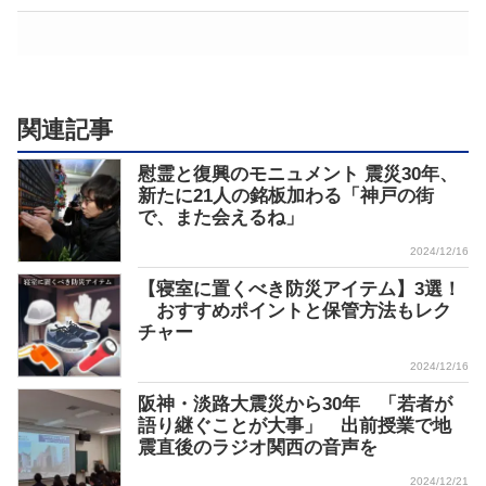
関連記事
慰霊と復興のモニュメント 震災30年、
新たに21人の銘板加わる「神戸の街
で、また会えるね」
2024/12/16
【寝室に置くべき防災アイテム】3選！
おすすめポイントと保管方法もレク
チャー
2024/12/16
阪神・淡路大震災から30年 「若者が
語り継ぐことが大事」 出前授業で地
震直後のラジオ関西の音声を
2024/12/21