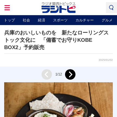
トップ
社会
経済
スポーツ
カルチャー
グルメ
兵庫のおいしいものを 新たなローリングス
トック文化に 「備蓄でお守りKOBE
BOX2」予約販売
2025/01/02
Next
1/12
Prev