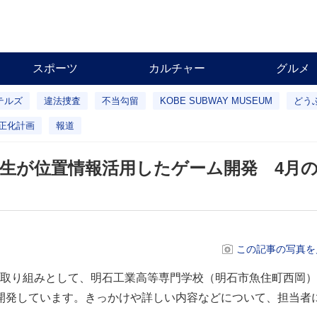
スポーツ
カルチャー
グルメ
テルズ
違法捜査
不当勾留
KOBE SUBWAY MUSEUM
どう
正化計画
報道
生が位置情報活用したゲーム開発 4月
この記事の写真を
取り組みとして、明石工業高等専門学校（明石市魚住町西岡）
開発しています。きっかけや詳しい内容などについて、担当者