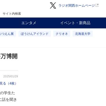
ラジオ関西ホームページ
サイト内検索
エンタメ
イベント・新商品
ぶつえん展
ぼうけんアイランド
クリオネ
北海道大学
の万博開
2025/01/29
見る（4枚）
の学生た
に話を聞き