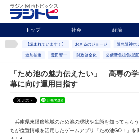
トップ
社会
経済
【読まれています！】
おさるのジョージ
阪急阪神ホ
追加抽選
豊田賀一
財政健全化
公債費負担負担適
「ため池の魅力伝えたい」 高専の学
幕に向け運用目指す
兵庫県東播磨地域のため池の現状や生態を知ってもらう
ちが位置情報を活用したゲームアプリ「ため池GO！」を