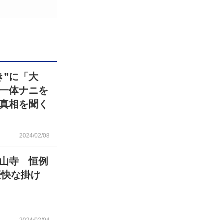
き”に「大
一体ナニを
真相を聞く
2024/02/08
山寺 恒例
豪快な掛け