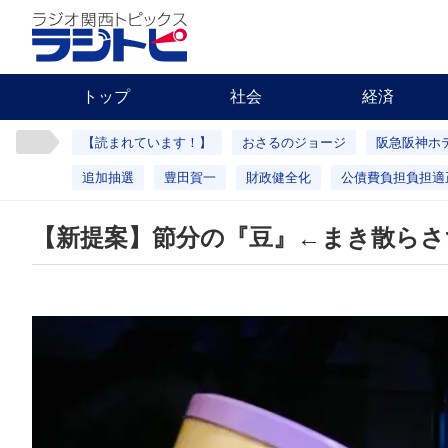
トップ
社会
経済
【読まれています！】
おさるのジョージ
阪急阪神ホ
追加抽選
豊田賀一
財政健全化
公債費負担負担適
【新提案】節分の『豆』←まき散らさ