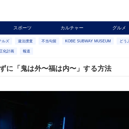
スポーツ
カルチャー
グルメ
テルズ
違法捜査
不当勾留
KOBE SUBWAY MUSEUM
どう
正化計画
報道
ずに「鬼は外〜福は内〜」する方法