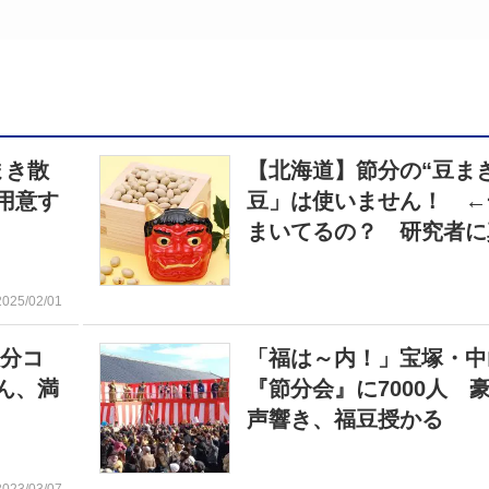
まき散
【北海道】節分の“豆ま
用意す
豆」は使いません！ ←
まいてるの？ 研究者に
2025/02/01
節分コ
「福は～内！」宝塚・中
ん、満
『節分会』に7000人 
声響き、福豆授かる