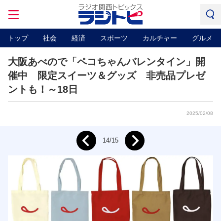
トップ
社会
経済
スポーツ
カルチャー
グルメ
大阪あべので「ペコちゃんバレンタイン」開
催中 限定スイーツ＆グッズ 非売品プレゼ
ントも！～18日
2025/02/08
Next
14/15
Prev