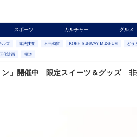
スポーツ
カルチャー
グルメ
テルズ
違法捜査
不当勾留
KOBE SUBWAY MUSEUM
どう
正化計画
報道
イン」開催中 限定スイーツ＆グッズ 非