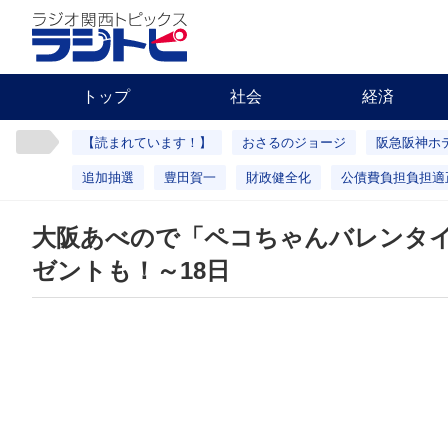
トップ
社会
経済
【読まれています！】
おさるのジョージ
阪急阪神ホ
追加抽選
豊田賀一
財政健全化
公債費負担負担適
大阪あべので「ペコちゃんバレンタ
ゼントも！～18日