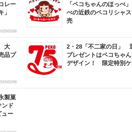
コレー
「ペコちゃんのほっぺ」
キ」
べの近鉄のペコリシャス
売
2025/02/08
 大
2・28「不二家の日」 
売品プ
プレゼントはペコちゃん
デザイン！ 限定特別ケ
2025/02/08
永製菓
サンド
ビュー