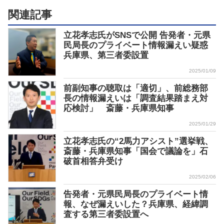
関連記事
立花孝志氏がSNSで公開 告発者・元県
民局長のプライベート情報漏えい疑惑
兵庫県、第三者委設置
2025/01/09
前副知事の聴取は「適切」、前総務部
長の情報漏えいは「調査結果踏まえ対
応検討」 斎藤・兵庫県知事
2025/01/29
立花孝志氏の“2馬力アシスト”選挙戦、
斎藤・兵庫県知事「国会で議論を」石
破首相答弁受け
2025/02/06
告発者・元県民局長のプライベート情
報、なぜ漏えいした？兵庫県、経緯調
査する第三者委設置へ