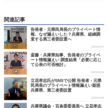
関連記事
告発者・元県民局長のプライベート情
報、なぜ漏えいした？兵庫県、経緯調
査する第三者委設置へ
2024/12/27
斎藤・兵庫県知事、告発者のプライベ
ート情報漏えい 調査結果「必要に応じ
て公表の可否検討」
2025/02/14
立花孝志氏がSNSで公開 告発者・元県
民局長のプライベート情報漏えい疑惑
兵庫県、第三者委設置
2025/01/09
兵庫県議会・百条委委員長へ 立花孝志