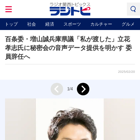
トップ
社会
経済
スポーツ
カルチャー
グルメ
百条委・増山誠兵庫県議「私が渡した」立花
孝志氏に秘密会の音声データ提供を明かす 委
員辞任へ
2025/02/20
Next
1/4
Prev