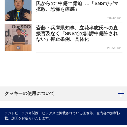
氏からの“中傷”“脅迫”…「SNSでデマ
拡散、恐怖を痛感」
2024/11/20
斎藤・兵庫県知事、立花孝志氏への直
接言及なく「SNSでの誹謗中傷許され
ない」抑止条例、具体化
2025/01/23
クッキーの使用について
ラジトピ ラジオ関西トピックスに掲載されている画像等、全内容の無断転
載、加工をお断りいたします。