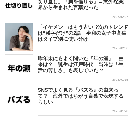
切り直し」「胸を借りる」←意外な業
界から生まれた言葉だった
2025/02/27
「イケメン」はもう古い!?次のトレンド
は“漢字だけ”の2語 令和の女子中高生
はタイプ別に使い分け
2025/02/06
昨年末にもよく聞いた『年の瀬』 由
来は？ 誕生は江戸時代 当時は「生
活の苦しさ」も表していた!?
2025/01/15
SNSでよく見る『バズる』の由来っ
て？ 海外ではちがう言葉で表現する
らしい
2025/01/28