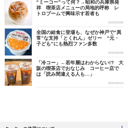
“ミーコー”って何？→昭和の兵庫県発
祥 喫茶店メニューの局地的呼称 レ
トロブームで興味示す若者も
2023/03/08
全国の給食に登場も、なぜか神戸で“異
常”な支持「とくれん」ゼリー “元・
子ども”にも熱烈ファン多数
2022/05/04
「冷コー」←若年層はわからない!? 大
阪の喫茶店でおなじみ コーヒー店で
は「読み間違える人も…」
2022/04/13