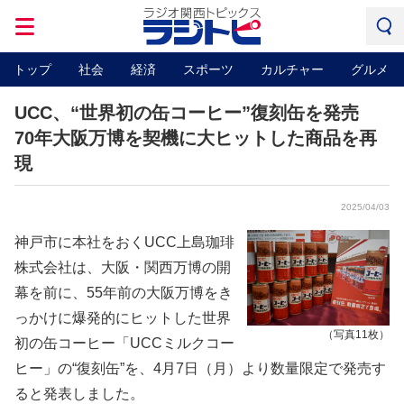
トップ
社会
経済
スポーツ
カルチャー
グルメ
UCC、“世界初の缶コーヒー”復刻缶を発売
70年大阪万博を契機に大ヒットした商品を再
現
2025/04/03
神戸市に本社をおくUCC上島珈琲
株式会社は、大阪・関西万博の開
幕を前に、55年前の大阪万博をき
っかけに爆発的にヒットした世界
（写真11枚）
初の缶コーヒー「UCCミルクコー
ヒー」の“復刻缶”を、4月7日（月）より数量限定で発売す
ると発表しました。