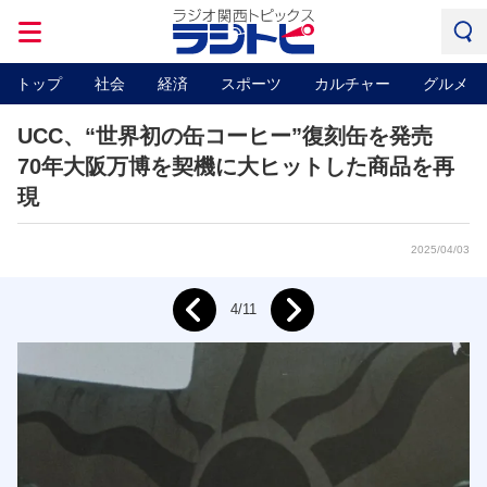
トップ
社会
経済
スポーツ
カルチャー
グルメ
UCC、“世界初の缶コーヒー”復刻缶を発売
70年大阪万博を契機に大ヒットした商品を再
現
2025/04/03
Next
4/11
Prev