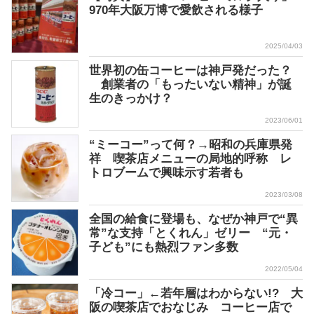
970年大阪万博で愛飲される様子
2025/04/03
世界初の缶コーヒーは神戸発だった？
創業者の「もったいない精神」が誕
生のきっかけ？
2023/06/01
“ミーコー”って何？→昭和の兵庫県発
祥 喫茶店メニューの局地的呼称 レ
トロブームで興味示す若者も
2023/03/08
全国の給食に登場も、なぜか神戸で“異
常”な支持「とくれん」ゼリー “元・
子ども”にも熱烈ファン多数
2022/05/04
「冷コー」←若年層はわからない!? 大
阪の喫茶店でおなじみ コーヒー店で