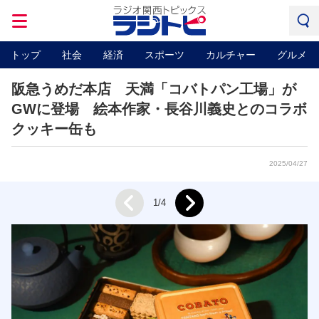
トップ
社会
経済
スポーツ
カルチャー
グルメ
阪急うめだ本店 天満「コバトパン工場」が
GWに登場 絵本作家・長谷川義史とのコラボ
クッキー缶も
2025/04/27
Next
1/4
Prev