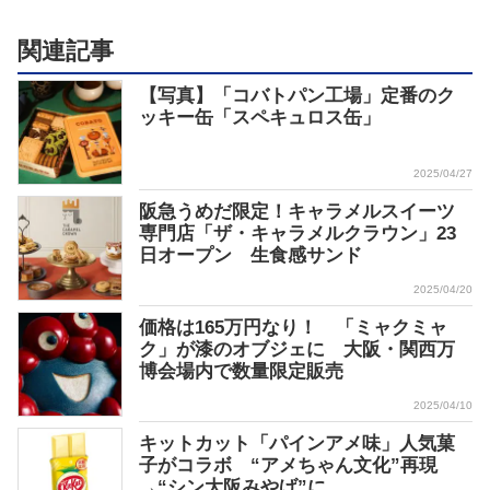
関連記事
【写真】「コバトパン工場」定番のク
ッキー缶「スペキュロス缶」
2025/04/27
阪急うめだ限定！キャラメルスイーツ
専門店「ザ・キャラメルクラウン」23
日オープン 生食感サンド
2025/04/20
価格は165万円なり！ 「ミャクミャ
ク」が漆のオブジェに 大阪・関西万
博会場内で数量限定販売
2025/04/10
キットカット「パインアメ味」人気菓
子がコラボ “アメちゃん文化”再現
→“シン大阪みやげ”に