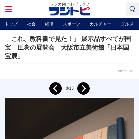
トップ
社会
経済
スポーツ
カルチャー
グルメ
「これ、教科書で見た！」 展示品すべてが国
宝 圧巻の展覧会 大阪市立美術館「日本国
宝展」
2025/05/01
Next
8/13
Prev