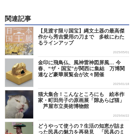
関連記事
【見渡す限り国宝】縄文土器の最高傑
作から秀吉愛用の刀まで 多岐にわた
るラインアップ
2025/05/01
金印に飛鳥仏、風神雷神図屏風… 今
春、“ザ・国宝”が関西に集結 万博関
連など豪華展覧会が次々開催
2025/01/18
猫大集合！こんなところにも 絵本作
家・町田尚子の原画展「隙あらば猫」
芦屋市立美術博物館
2025/04/22
どうやって使うの？生活の知恵が詰ま
った民具の魅力を再発見 「民具のミ