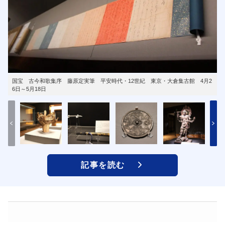
国宝 古今和歌集序 藤原定実筆 平安時代・12世紀 東京・大倉集古館 4月2
6日～5月18日
記事を読む