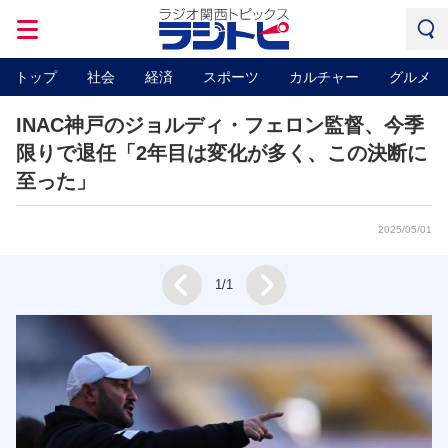
トップ
社会
経済
スポーツ
カルチャー
グルメ
INAC神戸のジョルディ・フェロン監督、今季
限りで退任「2年目は変化が多く、この決断に
至った」
2025/05/01
Next
1/1
Prev