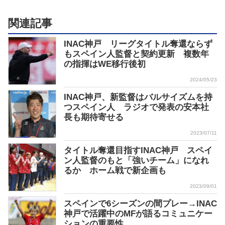
関連記事
INAC神戸 リーグタイトル奪還ならず
もスペイン人監督と契約更新 複数年
の指揮はWE移行後初
2024/05/23
INAC神戸、新監督はバルサイズムを持
つスペイン人 ラジオで発表の安本社
長も期待寄せる
2023/07/11
タイトル奪還目指すINAC神戸 スペイ
ン人監督のもと「強いチーム」になれ
るか ホーム戦で新企画も
2023/09/01
スペインで6シーズンの間プレー→INAC
神戸で活躍中のMFが語るコミュニケー
ションの重要性