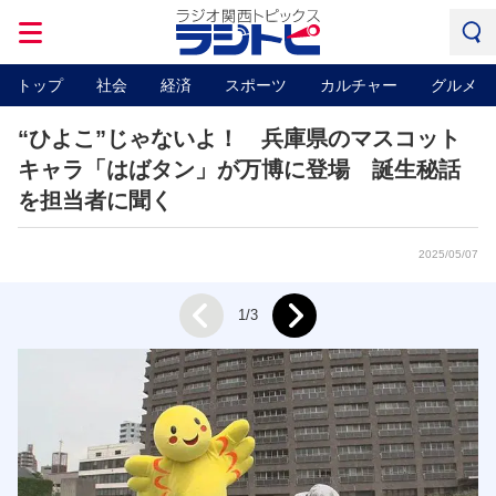
トップ
社会
経済
スポーツ
カルチャー
グルメ
“ひよこ”じゃないよ！ 兵庫県のマスコット
キャラ「はばタン」が万博に登場 誕生秘話
を担当者に聞く
2025/05/07
Next
1/3
Prev