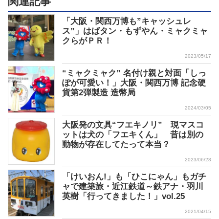
関連記事
「大阪・関西万博も”キャッシュレ
ス”」はばタン・もずやん・ミャクミャ
クらがＰＲ！
2023/05/17
“ミャクミャク” 名付け親と対面「しっ
ぽが可愛い！」大阪・関西万博 記念硬
貨第2弾製造 造幣局
2024/03/05
大阪発の文具“フエキノリ” 現マスコ
ットは犬の「フエキくん」 昔は別の
動物が存在してたって本当？
2023/06/28
「けいおん!」も「ひこにゃん」もガチ
ャで建築旅・近江鉄道～鉄アナ・羽川
英樹「行ってきました！」vol.25
2021/04/15