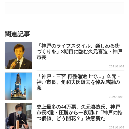
関連記事
「神戸のライフスタイル、楽しめる街
づくりを」3期目に臨む久元喜造・神戸
市長
2021/11/02
「神戸・三宮 再整備途上で…」久元・
神戸市長、角和夫氏逝去を悼み感謝の
意
2025/05/08
史上最多の44万票、久元喜造氏、神戸
市長3選・圧勝から一夜明け「神戸の持
つ価値、どう開花？」決意新た
2021/11/02