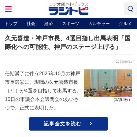
トップ
社会
経済
スポーツ
カルチャー
グルメ
久元喜造・神戸市長、4選目指し出馬表明「国
際化への可能性、神戸のステージ上げる」
2025/06/11
任期満了に伴う2025年10月の神戸
市長選挙に、現職の久元喜造市長
（71）が4選を目指して出馬する。
10日の市議会本会議閉会のあいさ
（写真5枚）
つで、正式に表明した。
記事全文を読む