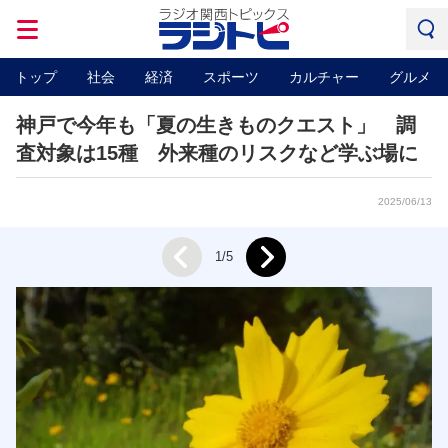
トップ
社会
経済
スポーツ
カルチャー
グルメ
神戸で今年も「夏の生きものクエスト」 調
査対象は15種 外来種のリスクなど学ぶ場に
2025/06/13
Next
1/5
Prev