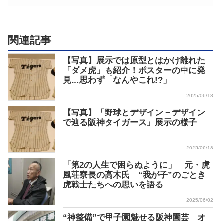
関連記事
【写真】展示では原型とはかけ離れた
「ダメ虎」も紹介！ポスターの中に発
見…思わず「なんやこれ!?」
2025/06/18
【写真】「野球とデザイン－デザイン
で辿る阪神タイガース」展示の様子
2025/06/18
「第2の人生で困らぬように」 元・虎
風荘寮長の高木氏 “我が子”のごとき
虎戦士たちへの思いを語る
2025/06/02
“神整備”で甲子園魅せる阪神園芸 オ