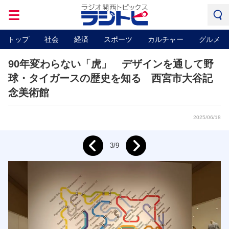
トップ
社会
経済
スポーツ
カルチャー
グルメ
90年変わらない「虎」 デザインを通して野
球・タイガースの歴史を知る 西宮市大谷記
念美術館
2025/06/18
Next
3/9
Prev