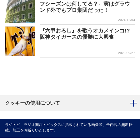
フシーズンは何してる？←実はグラウ
ンド外でもプロ集団だった！
2024/12/03
『六甲おろし』を歌うオカメインコ!?
阪神タイガースの優勝に大興奮
2023/09/27
クッキーの使用について
ラジトピ ラジオ関西トピックスに掲載されている画像等、全内容の無断転
載、加工をお断りいたします。