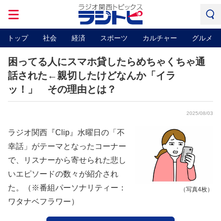
トップ
社会
経済
スポーツ
カルチャー
グルメ
困ってる人にスマホ貸したらめちゃくちゃ通
話された←親切したけどなんか「イラ
ッ！」 その理由とは？
2025/08/03
ラジオ関西『Clip』水曜日の「不
幸話」がテーマとなったコーナー
で、リスナーから寄せられた悲し
いエピソードの数々が紹介され
た。（※番組パーソナリティー：
（写真4枚）
ワタナベフラワー）