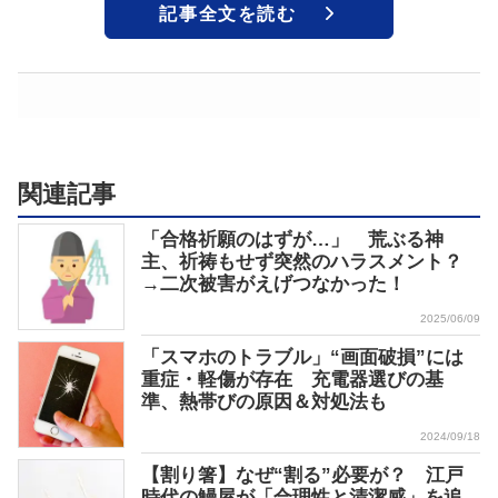
記事全文を読む
関連記事
「合格祈願のはずが…」 荒ぶる神
主、祈祷もせず突然のハラスメント？
→二次被害がえげつなかった！
2025/06/09
「スマホのトラブル」“画面破損”には
重症・軽傷が存在 充電器選びの基
準、熱帯びの原因＆対処法も
2024/09/18
【割り箸】なぜ“割る”必要が？ 江戸
時代の鰻屋が「合理性と清潔感」を追