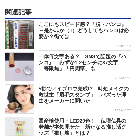
関連記事
ここにもスピード感？『脱・ハンコ』
～是か非か（1）どうしてもハンコは必
要か？街では…
2020/10/21
一体何文字ある？ SNSで話題の『ハ
ンコ』 わずか1.2センチに87文字
「寿限無」「円周率」も
2024/04/25
5秒でアイブロウ完成!? 時短メイクの
救世主「眉毛スタンプ」 バズった理
由をメーカーに聞いた
2023/10/05
国産檜使用・LED20色！ 仏壇仏具の
老舗が本気見せた 新たなる推し活グ
ッズ「推し壇」とは？