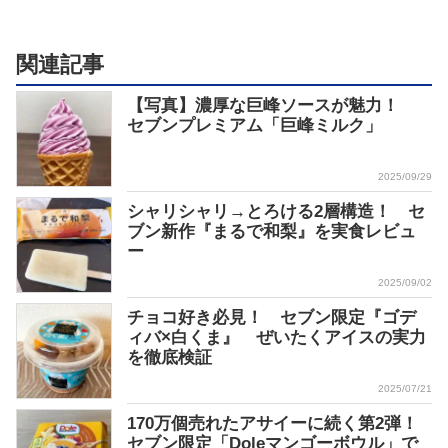
関連記事
【写真】濃厚な巨峰ソースが魅力！
セブンプレミアム「巨峰ミルク」
2025/09/29
シャリシャリ→とろける2層構造！ セ
ブン新作『まるで和梨』を実食レビュ
ー
2025/09/02
チョコ好き必見！ セブン限定『ゴデ
ィバ×白くま』 ぜいたくアイスの実力
を徹底検証
2025/07/21
170万個売れたアサイーに続く第2弾！
セブン限定「Doleマンゴーボウル」で