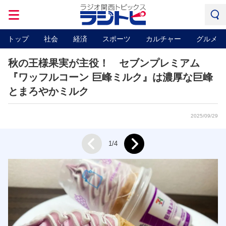
トップ
社会
経済
スポーツ
カルチャー
グルメ
秋の王様果実が主役！ セブンプレミアム
『ワッフルコーン 巨峰ミルク』は濃厚な巨峰
とまろやかミルク
2025/09/29
Next
1/4
Prev