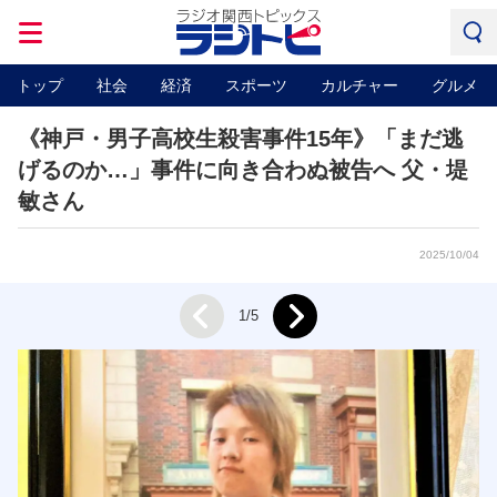
トップ
社会
経済
スポーツ
カルチャー
グルメ
《神戸・男子高校生殺害事件15年》「まだ逃
げるのか…」事件に向き合わぬ被告へ 父・堤
敏さん
2025/10/04
Next
1/5
Prev