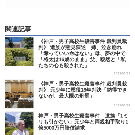
関連記事
《神戸・男子高校生殺害事件 裁判員裁
判》 遺族が意見陳述 姉、泣き崩れ
「奪っていい命はない」母、夢の中で
「将太は16歳のまま」父、毅然と「私
たちの心も殺された」
2023/06/13
《神戸・男子高校生殺害事件 裁判員裁
判》 元少年に懲役18年判決「納得でき
ないが、最大限の刑罰」
2023/06/24
神戸・男子高校生殺害事件 遺族「1ミ
リも引かない」元少年と両親相手取り1
億5000万円賠償請求