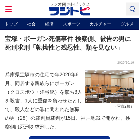
トップ
社会
経済
スポーツ
カルチャー
グルメ
宝塚・ボーガン死傷事件 検察側、被告の男に
死刑求刑「執拗性と残忍性、類を見ない」
2025/10/16
兵庫県宝塚市の住宅で年2020年6
月、同居する親族らにボーガン
（クロスボウ・洋弓銃）を撃ち3人
を殺害、1人に重傷を負わせたとし
（写真2枚）
て、殺人などの罪に問われた無職
の男（28）の裁判員裁判が15日、神戸地裁で開かれ、検
察側は死刑を求刑した。