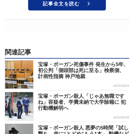
記事全文を読む
関連記事
宝塚・ボーガン死傷事件 発生から5年、
初公判「側頭部は死に至る」検察側、
計画性指摘 神戸地裁
2025/09/25
宝塚・ボーガン殺人「じゃあ無職です
ね」容疑者、学費未納で大学除籍に 犯
行動機解明へ
2020/06/08
宝塚・ボーガン殺人 悪夢の5時間「試し
撃ち、弟に“とどめ”もう1本」 動機など