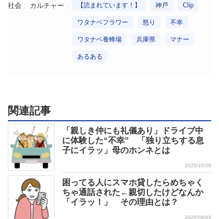
社会
カルチャー
【読まれています！】
神戸
Clip
ワタナベフラワー
怒り
不幸
ワタナベ養蜂場
兵庫県
マナー
あるある
関連記事
「親しき仲にも礼儀あり」ドライブ中
に体験した“不幸” 「独り立ちする息
子にイラッ」母のホンネとは
2025/10/28
困ってる人にスマホ貸したらめちゃく
ちゃ通話された←親切したけどなんか
「イラッ！」 その理由とは？
2025/08/03