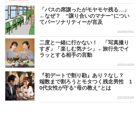
「バスの席譲ったがモヤモヤ残る…」
←なぜ？ “譲り合いのマナー”につい
てパーソナリティーが言及
2025/07/01
二度と一緒に行かない！ 「写真撮り
すぎ」「楽しむ気ナシ」←旅行先でイ
ラッとする相手の言動
2022/10/26
『初デートで割り勘』あり？なし？
端数まで割ろうとモタつく残念男性 1
0代女性が守る“母の教え”とは
2023/03/29