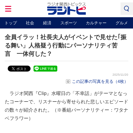
トップ
社会
経済
スポーツ
カルチャー
グルメ
全員イラッ！社長夫人がイベントで見せた｢振
る舞い」人格疑う行動にパーソナリティ苦
言 一体何した？
2025/11/20
この記事の写真を見る（4枚）
ラジオ関西『Clip』水曜日の「不幸話」がテーマとなっ
たコーナーで、リスナーから寄せられた悲しいエピソード
の数々が紹介された。（※番組パーソナリティー：ワタナ
ベフラワー）