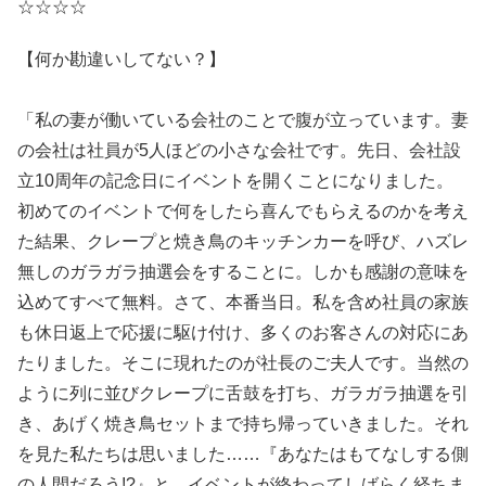
☆☆☆☆
【何か勘違いしてない？】
「私の妻が働いている会社のことで腹が立っています。妻
の会社は社員が5人ほどの小さな会社です。先日、会社設
立10周年の記念日にイベントを開くことになりました。
初めてのイベントで何をしたら喜んでもらえるのかを考え
た結果、クレープと焼き鳥のキッチンカーを呼び、ハズレ
無しのガラガラ抽選会をすることに。しかも感謝の意味を
込めてすべて無料。さて、本番当日。私を含め社員の家族
も休日返上で応援に駆け付け、多くのお客さんの対応にあ
たりました。そこに現れたのが社長のご夫人です。当然の
ように列に並びクレープに舌鼓を打ち、ガラガラ抽選を引
き、あげく焼き鳥セットまで持ち帰っていきました。それ
を見た私たちは思いました……『あなたはもてなしする側
の人間だろう!?』と。イベントが終わってしばらく経ちま