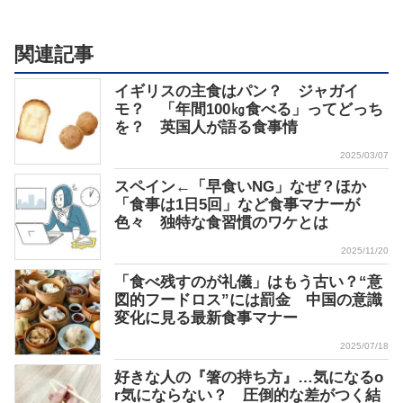
関連記事
イギリスの主食はパン？ ジャガイ
モ？ 「年間100㎏食べる」ってどっち
を？ 英国人が語る食事情
2025/03/07
スペイン←「早食いNG」なぜ？ほか
「食事は1日5回」など食事マナーが
色々 独特な食習慣のワケとは
2025/11/20
「食べ残すのが礼儀」はもう古い？“意
図的フードロス”には罰金 中国の意識
変化に見る最新食事マナー
2025/07/18
好きな人の『箸の持ち方』…気になるo
r気にならない？ 圧倒的な差がつく結