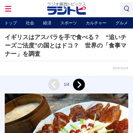
トップ
社会
経済
スポーツ
カルチャー
グルメ
イギリスはアスパラを手で食べる？ “追いチ
ーズご法度”の国とはドコ？ 世界の「食事マ
ナー」を調査
2025/11/25
Next
1/4
Prev