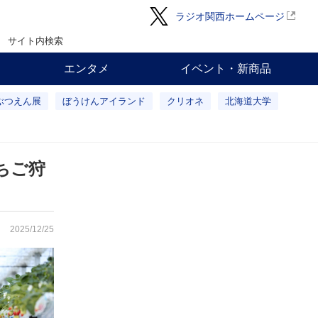
ラジオ関西ホームページ
サイト内検索
エンタメ
イベント・新商品
ぶつえん展
ぼうけんアイランド
クリオネ
北海道大学
ちご狩
2025/12/25