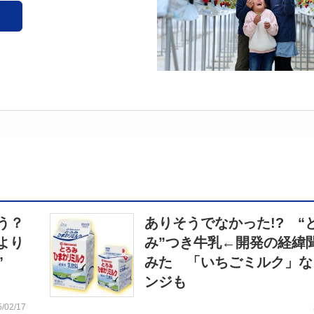
う？
ありそうでなかった!? “
より
み”つき牛乳←開発の経緯
”
みた 「いちごミルク」な
ンジも
5/02/17