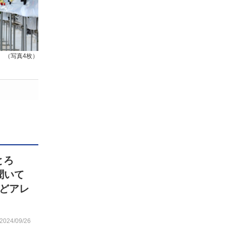
（写真4枚）
とろ
聞いて
どアレ
2024/09/26