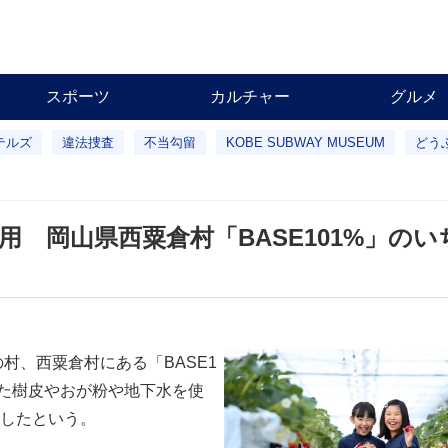
スポーツ
カルチャー
グルメ
テルズ
違法捜査
不当勾留
KOBE SUBWAY MUSEUM
どう
 岡山県西粟倉村「BASE101%」のい
村、西粟倉村にある「BASE1
生した樹皮やおが粉や地下水を使
したという。