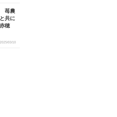
 苺農
と共に
・赤穂
2025/03/10