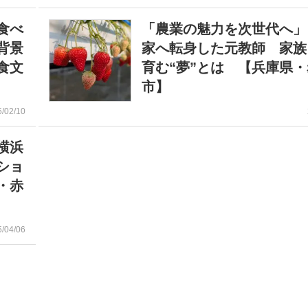
食べ
「農業の魅力を次世代へ」
背景
家へ転身した元教師 家族
食文
育む“夢”とは 【兵庫県
市】
5/02/10
横浜
ショ
・赤
5/04/06