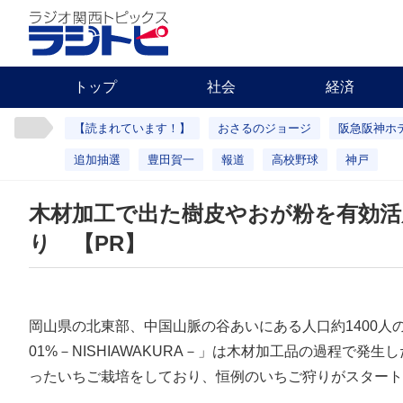
トップ
社会
経済
【読まれています！】
おさるのジョージ
阪急阪神ホ
追加抽選
豊田賀一
報道
高校野球
神戸
木材加工で出た樹皮やおが粉を有効活用
り 【PR】
岡山県の北東部、中国山脈の谷あいにある人口約1400人の
01%－NISHIAWAKURA－」は木材加工品の過程で発
ったいちご栽培をしており、恒例のいちご狩りがスタート