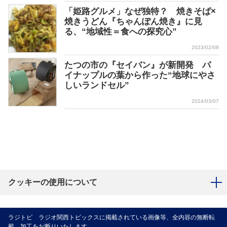
「姫路グルメ」なぜ独特？ 焼きそば×
焼きうどん『ちゃんぽん焼き』に見
る、“地域性＝食への探究心”
2023/02/08
たつの市の『セイバン』が新開発 パ
イナップルの葉から作った“地球にやさ
しいランドセル”
2024/03/07
クッキーの使用について
ラジトピ ラジオ関西トピックスに掲載されている画像等、全内容の無断転
載、加工をお断りいたします。