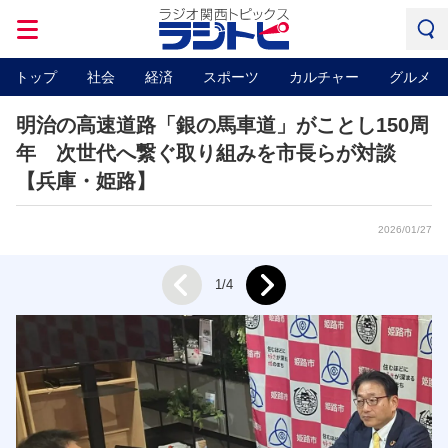
トップ
社会
経済
スポーツ
カルチャー
グルメ
明治の高速道路「銀の馬車道」がことし150周
年 次世代へ繋ぐ取り組みを市長らが対談
【兵庫・姫路】
2026/01/27
Next
1/4
Prev