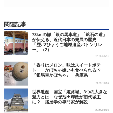
関連記事
73kmの轍「銀の馬車道」「鉱石の道」
が伝える、近代日本の発展の歴史
「歴パ!ひょうご地域遺産バトンリレ
ー」（2）
2021/09/01
「香りはメロン、味はスイートポテ
ト」 かぼちゃ嫌いも食べられる!?
『銀馬車かぼちゃ』 兵庫県
2023/11/16
世界遺産 国宝「姫路城」3つの大きな
魅力とは なぜ池田輝政が初代城主
に？ 播磨学の専門家が解説
2024/04/16