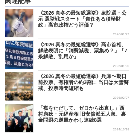
関連記事
《2026 真冬の最短総選挙》衆院選・公
示 選挙戦スタート「責任ある積極財
政」高市政権どう評価？
2026/01/27
《2026 真冬の最短総選挙》高市首相、
解散表明に「消費減税、票集め？」「7
条解散、乱用か」
2026/01/20
《2026 真冬の最短総選挙》兵庫〜期日
前投票、有権者の約2割に 当日は大雪警
戒、投票時間短縮も
2026/02/07
「襟をただして、ゼロから出直し」西
村康稔・元経産相 旧安倍派五人衆、裏
金問題の逆風かわし連続8選
2024/10/28