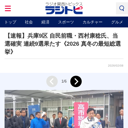
トップ
社会
経済
スポーツ
カルチャー
グルメ
【速報】兵庫9区 自民前職・西村康稔氏、当
選確実 連続9選果たす《2026 真冬の最短総選
挙》
2026/02/08
Next
1/6
Prev