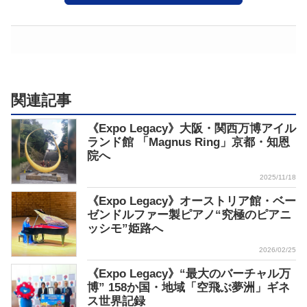
関連記事
《Expo Legacy》大阪・関西万博アイル
ランド館 「Magnus Ring」京都・知恩
院へ
2025/11/18
《Expo Legacy》オーストリア館・ベー
ゼンドルファー製ピアノ“究極のピアニ
ッシモ”姫路へ
2026/02/25
《Expo Legacy》“最大のバーチャル万
博” 158か国・地域「空飛ぶ夢洲」ギネ
ス世界記録