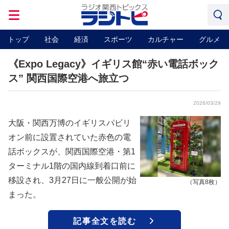
トップ
社会
経済
スポーツ
カルチャー
グルメ
《Expo Legacy》イギリス館“赤い電話ボック
ス” 関西国際空港へ旅立つ
2026/03/29
大阪・関西万博のイギリスパビリ
オン前に設置されていた赤色の電
話ボックスが、関西国際空港・第1
ターミナル1階の国内線到着口前に
移設され、3月27日に一般公開が始
（写真8枚）
まった。
記事全文を読む