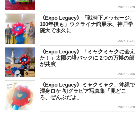
2026/03/28
《Expo Legacy》「戦時下メッセージ、
100年後も」ウクライナ館展示、神戸学
院大で永久に
2025/12/21
《Expo Legacy》「ミャクミャクに会え
た！」太陽の塔バックに 2つの万博の顔
が共演
2026/03/06
《Expo Legacy》ミャクミャク、沖縄で
渾身ロケ 初グラビア写真集「見どこ
ろ、ぜんぶだよ」
2026/03/20