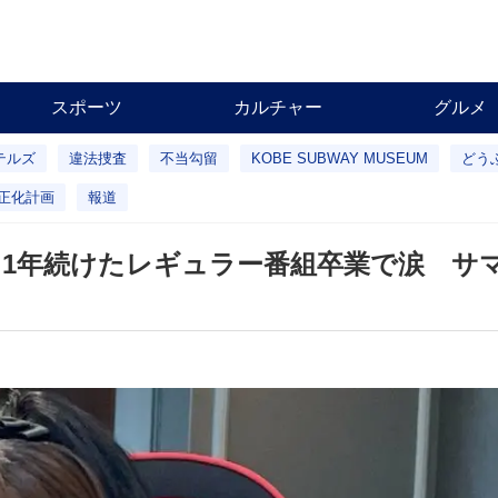
スポーツ
カルチャー
グルメ
テルズ
違法捜査
不当勾留
KOBE SUBWAY MUSEUM
どう
正化計画
報道
1年続けたレギュラー番組卒業で涙 サ