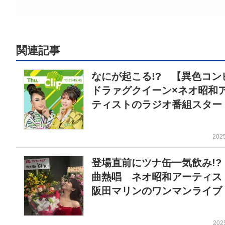
関連記事
なにが起こる!? 【異色コン
ドラァグクイーン×ネオ昭和
ティストのラジオ番組スター
202
登場直前にツナ缶一気飲み!? 
曲熱唱 ネオ昭和アーティス
阪田マリンのワンマンライブ
202