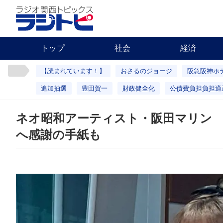
トップ
社会
経済
【読まれています！】
おさるのジョージ
阪急阪神ホ
追加抽選
豊田賀一
財政健全化
公債費負担負担適
ネオ昭和アーティスト・阪田マリン 
へ感謝の手紙も