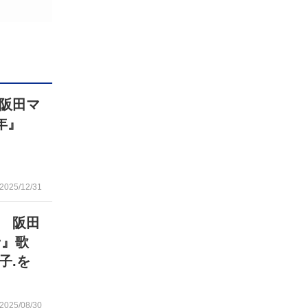
の阪田マ
0年』
」
2025/12/31
 阪田
ン』歌
子.を
2025/08/30