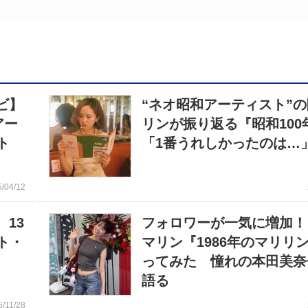
ビ】
“ネオ昭和アーティスト”
アー
リンが振り返る『昭和10
ト
「1番うれしかったのは…
5/04/12
13
フォロワーが一気に増加！
ト・
マリン『1986年のマリリ
ってみた 憧れの本田美奈
語る
5/11/28