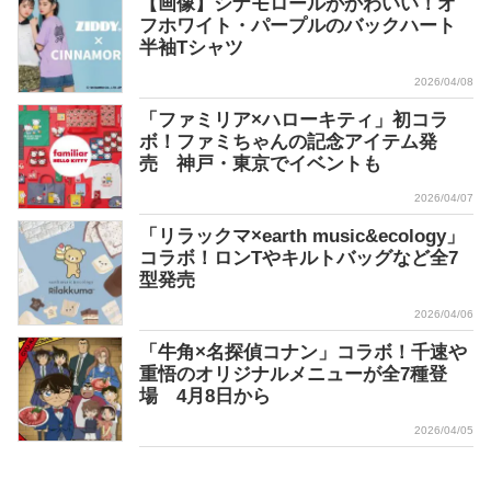
【画像】シナモロールがかわいい！オ
フホワイト・パープルのバックハート
半袖Tシャツ
2026/04/08
「ファミリア×ハローキティ」初コラ
ボ！ファミちゃんの記念アイテム発
売 神戸・東京でイベントも
2026/04/07
「リラックマ×earth music&ecology」
コラボ！ロンTやキルトバッグなど全7
型発売
2026/04/06
「牛角×名探偵コナン」コラボ！千速や
重悟のオリジナルメニューが全7種登
場 4月8日から
2026/04/05