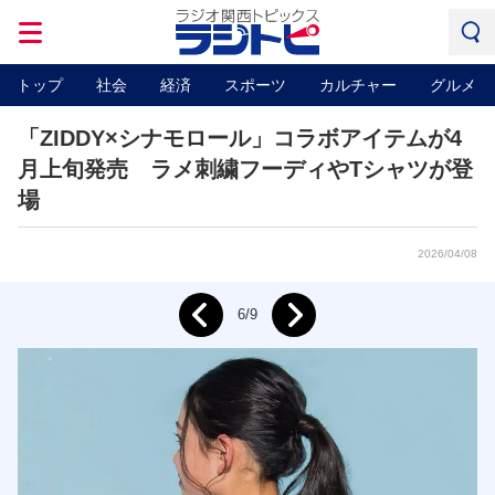
トップ
社会
経済
スポーツ
カルチャー
グルメ
「ZIDDY×シナモロール」コラボアイテムが4
月上旬発売 ラメ刺繍フーディやTシャツが登
場
2026/04/08
Next
6/9
Prev